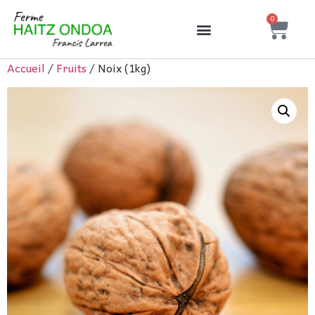
0
Accueil
/
Fruits
/ Noix (1kg)