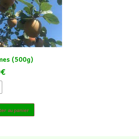
es (500g)
0
€
ter au panier