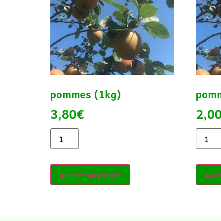
pommes (1kg)
pomm
3,80
€
2,0
Ajouter au panier
Ajou