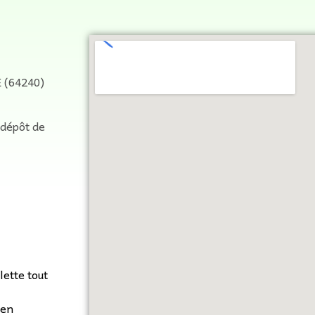
 (64240)
 dépôt de
lette tout
 en