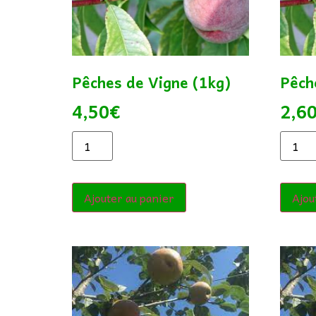
Pêches de Vigne (1kg)
Pêch
4,50
€
2,6
Ajouter au panier
Ajou