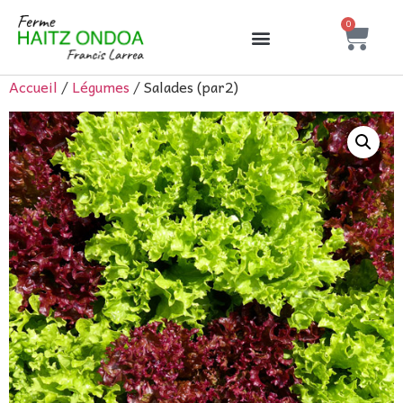
0
Accueil
/
Légumes
/ Salades (par2)