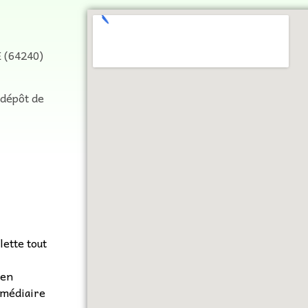
 (64240)
 dépôt de
lette tout
 en
rmédiaire