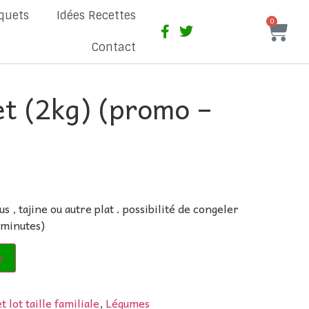
quets
Idées Recettes
0
Contact
et (2kg) (promo –
 , tajine ou autre plat . possibilité de congeler
5 minutes)
r
 lot taille familiale
,
Légumes