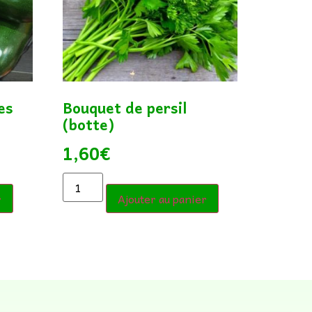
es
Bouquet de persil
(botte)
1,60
€
r
Ajouter au panier