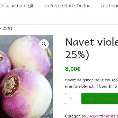
 de la semaine
La Ferme Haitz Ondoa
Les bou
 – 25%)
Navet viol
25%)
8,00
€
navet de garde pour couscous
une fois blanchi ( bouillir 
Ajouter au panie
Catégories :
Assortiments et