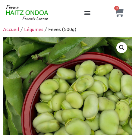
0
Accueil
/
Légumes
/ Feves (500g)