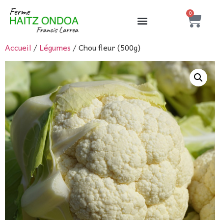
0
Accueil
/
Légumes
/ Chou fleur (500g)