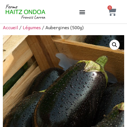
0
Accueil
/
Légumes
/ Aubergines (500g)